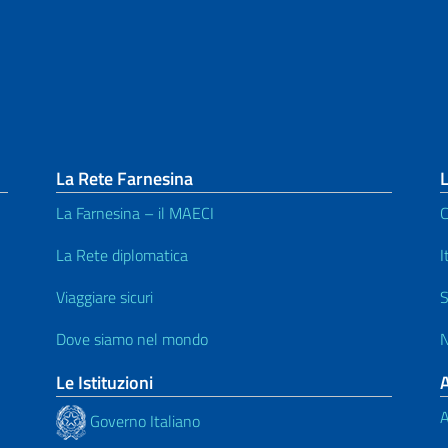
La Rete Farnesina
La Farnesina – il MAECI
C
La Rete diplomatica
I
Viaggiare sicuri
S
Dove siamo nel mondo
N
Le Istituzioni
A
Governo Italiano