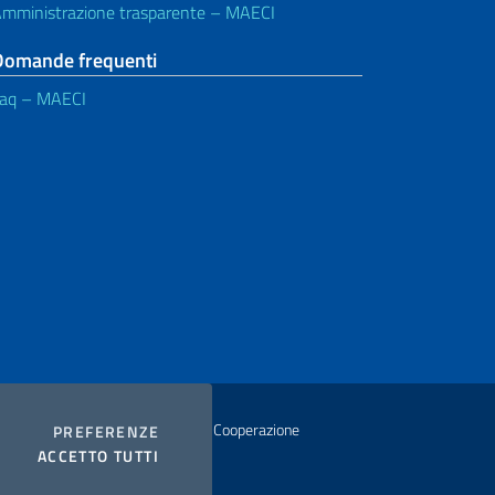
mministrazione trasparente – MAECI
Domande frequenti
aq – MAECI
istero degli Affari Esteri e della Cooperazione
COOKIES
PREFERENZE
I COOKIES
ACCETTO TUTTI