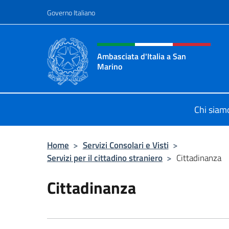
Salta al contenuto
Governo Italiano
Intestazione sito, social 
Ambasciata d'Italia a San
Marino
Il sito ufficiale dell'Ambasciata d'I
Chi siam
Home
>
Servizi Consolari e Visti
>
Servizi per il cittadino straniero
>
Cittadinanza
Cittadinanza