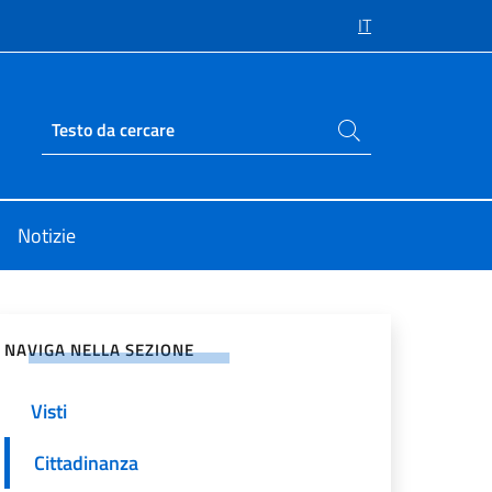
IT
Cerca nel sito
Ricerca sito live
Notizie
vidi sui Social Network
NAVIGA NELLA SEZIONE
Visti
Cittadinanza