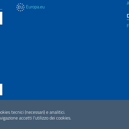
A
Europa.eu
F
okies tecnici (necessari) e analitici.
ne di accessibilità
2026 Copyright Min
gazione accetti l'utilizzo dei cookies.
Internazionale