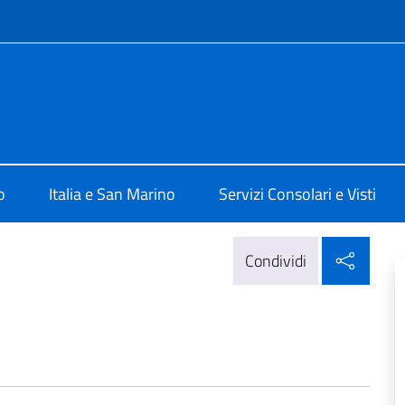
e menù
talia a San Marino
o
Italia e San Marino
Servizi Consolari e Visti
Condi
Condividi