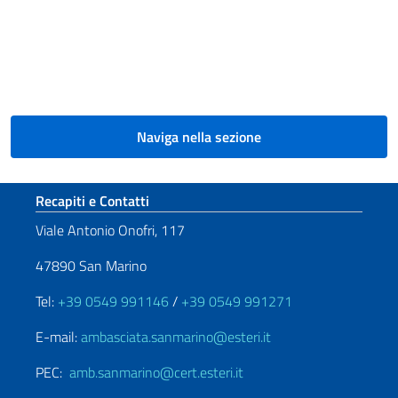
Naviga nella sezione
Sezione footer
Recapiti e Contatti
Viale Antonio Onofri, 117
47890 San Marino
Tel:
+39 0549 991146
/
+39 0549 991271
E-mail:
ambasciata.sanmarino@esteri.it
PEC:
amb.sanmarino@cert.esteri.it