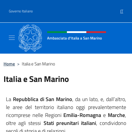
Salta al contenuto
IT
Governo Italiano
Intestazione sito, social e menù
Ambasciata d'Italia a San Marino
Il sito ufficiale dell'Ambasciata d'Italia a S
Home
>
Italia e San Marino
Italia e San Marino
La
Repubblica di San Marino
, da un lato, e, dall’altro,
le aree del territorio italiano oggi prevalentemente
ricomprese nelle Regioni
Emilia-Romagna
e
Marche
,
oltre agli stessi
Stati preunitari italiani
, condividono
secoli di storia e di relazioni.