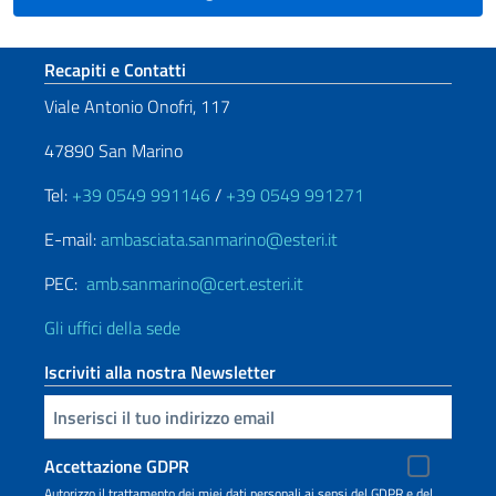
Sezione footer
Recapiti e Contatti
Viale Antonio Onofri, 117
47890 San Marino
Tel:
+39 0549 991146
/
+39 0549 991271
E-mail:
ambasciata.sanmarino@esteri.it
PEC:
amb.sanmarino@cert.esteri.it
Gli uffici della sede
Iscriviti alla nostra Newsletter
Inserisci la tua email
Accettazione GDPR
Autorizzo il trattamento dei miei dati personali ai sensi del GDPR e del